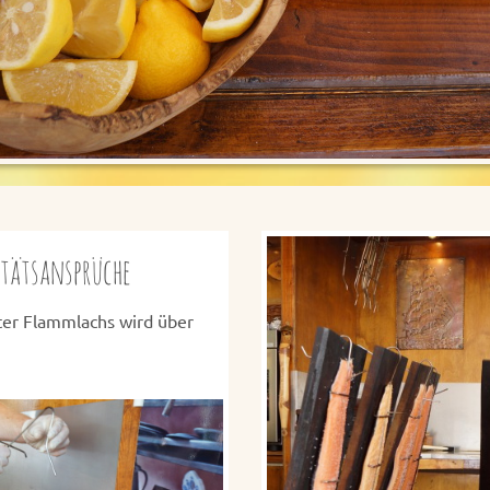
itätsansprüche
eter Flammlachs wird über