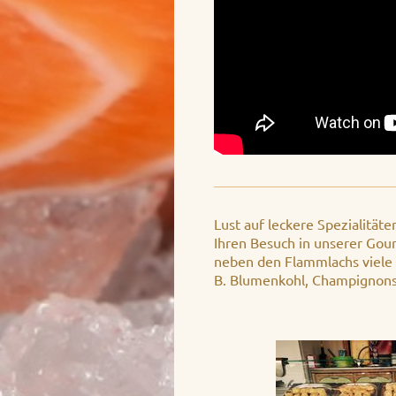
Lust auf leckere Spezialität
Ihren Besuch in unserer Gour
neben den Flammlachs viele w
B. Blumenkohl, Champignons 